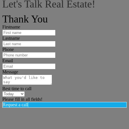
Let's Talk Real Estate!
I can help answer any tough questions you may have.
Thank You
Firstname
Lastname
Phone
Email
Message
Best time to call
Please fill in all fields!
Request a call