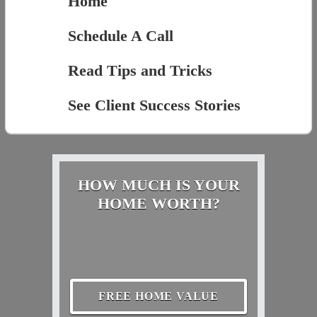
Home
Schedule A Call
Read Tips and Tricks
See Client Success Stories
HOW MUCH IS YOUR
HOME WORTH?
FREE HOME VALUE