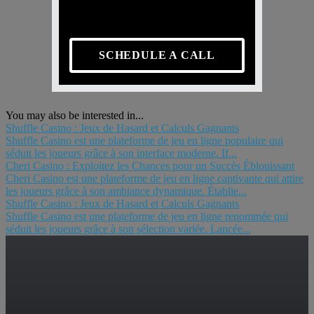
SCHEDULE A CALL
You may also be interested in...
Shuffle Casino : Jeux de Hasard et Calculs Gagnants
Shuffle Casino est une plateforme de jeu en ligne populaire qui
séduit les joueurs grâce à son interface moderne. If...
Cheri Casino : Exploitez les Chances pour un Succès Éblouissant
Cheri Casino est une plateforme de jeu en ligne captivante qui attire
les joueurs grâce à son ambiance dynamique. Établie...
Shuffle Casino : Jeux de Hasard et Calculs Gagnants
Shuffle Casino est une plateforme de jeu en ligne renommée qui
séduit les joueurs grâce à son sélection variée. Lancée...