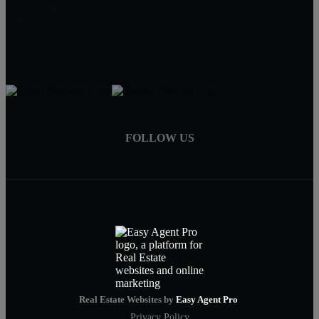
9132699985
derrick24watts@gmail.com
FOLLOW US
Real Estate Websites by
Easy Agent Pro
Privacy Policy