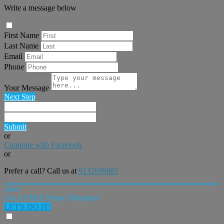
Write a message below
First Name
Last Name
Email
Phone
Your Message
Next Step
Submit
or
Continue with Facebook
or
Prefer a call? Call us at
9132699985
close
Get A FREE Home Valuation!
LET'S DO IT!