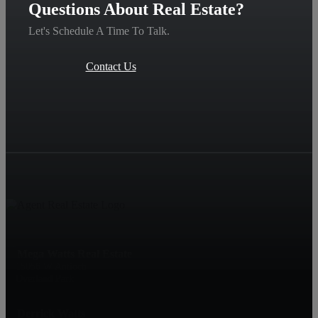
Questions About Real Estate?
Let's Schedule A Time To Talk.
Contact Us
best betting sites for World Cup 2026
Mega Watts Real Estate
15056 W Antioch
Overland Park
Derrick Watts