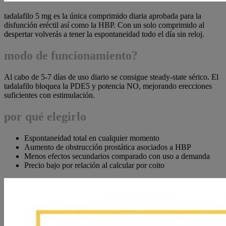
tadalafilo 5 mg es la única comprimido diaria aprobada para la
disfunción eréctil así como la HBP. Con un solo comprimido al
despertar volverás a tener la espontaneidad todo el día sin reloj.
modo de funcionamiento?
Al cabo de 5-7 días de uso diario se consigue steady-state sérico. El
tadalafilo bloquea la PDE5 y potencia NO, mejorando erecciones
suficientes con estimulación.
por qué elegirlo
Espontaneidad total en cualquier momento
Aumento de obstrucción prostática asociados a HBP
Menos efectos secundarios comparado con uso a demanda
Precio bajo por relación al calcular por coito