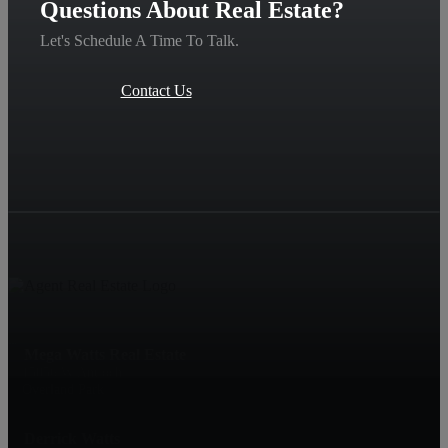
Questions About Real Estate?
Let's Schedule A Time To Talk.
Contact Us
best betting sites for World Cup 2026
Mega Watts Real Estate
15056 W Antioch
Overland Park
Derrick Watts