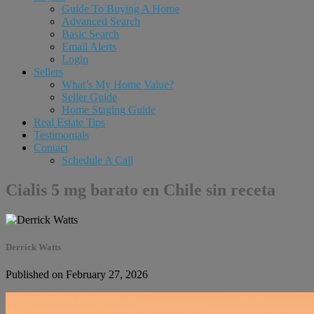
Guide To Buying A Home
Advanced Search
Basic Search
Email Alerts
Login
Sellers
What’s My Home Value?
Seller Guide
Home Staging Guide
Real Estate Tips
Testimonials
Contact
Schedule A Call
Cialis 5 mg barato en Chile sin receta
Derrick Watts
Published on February 27, 2026