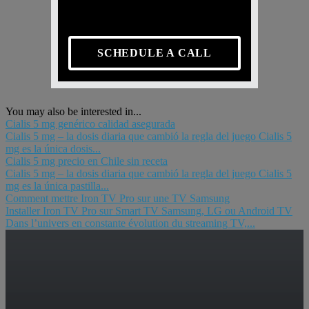
SCHEDULE A CALL
You may also be interested in...
Cialis 5 mg genérico calidad asegurada
Cialis 5 mg – la dosis diaria que cambió la regla del juego Cialis 5
mg es la única dosis...
Cialis 5 mg precio en Chile sin receta
Cialis 5 mg – la dosis diaria que cambió la regla del juego Cialis 5
mg es la única pastilla...
Comment mettre Iron TV Pro sur une TV Samsung
Installer Iron TV Pro sur Smart TV Samsung, LG ou Android TV
Dans l’univers en constante évolution du streaming TV,...