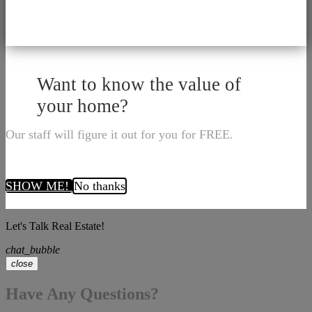
Want to know the value of
your home?
Our staff will figure it out for you for FREE.
SHOW ME!
No thanks
Let's Talk Real Estate!
chat_bubble
close
Have Any Questions?