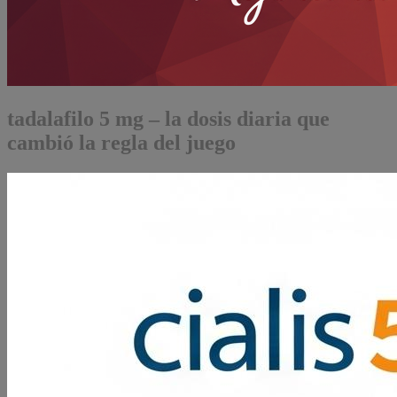
tadalafilo 5 mg – la dosis diaria que
cambió la regla del juego