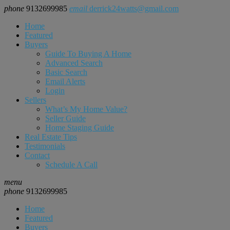
phone
9132699985
email
derrick24watts@gmail.com
Home
Featured
Buyers
Guide To Buying A Home
Advanced Search
Basic Search
Email Alerts
Login
Sellers
What’s My Home Value?
Seller Guide
Home Staging Guide
Real Estate Tips
Testimonials
Contact
Schedule A Call
menu
phone
9132699985
Home
Featured
Buyers