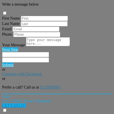
Write a message below
First Name
Last Name
Email
Phone
Your Message
Next Step
Submit
or
Continue with Facebook
or
Prefer a call? Call us at
9132699985
close
Get A FREE Home Valuation!
LET'S DO IT!