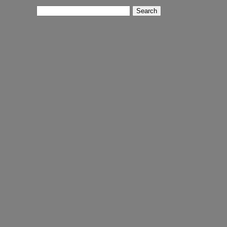
Search
for: