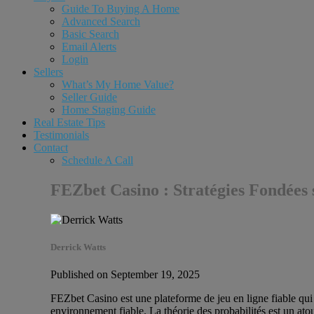
Guide To Buying A Home
Advanced Search
Basic Search
Email Alerts
Login
Sellers
What’s My Home Value?
Seller Guide
Home Staging Guide
Real Estate Tips
Testimonials
Contact
Schedule A Call
FEZbet Casino : Stratégies Fondées 
Derrick Watts
Published on September 19, 2025
FEZbet Casino est une plateforme de jeu en ligne fiable qui 
environnement fiable. La théorie des probabilités est un atou