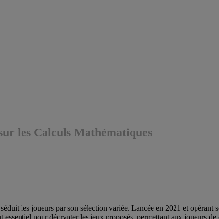
sur les Calculs Mathématiques
séduit les joueurs par son sélection variée. Lancée en 2021 et opérant 
t essentiel pour décrypter les jeux proposés, permettant aux joueurs de op