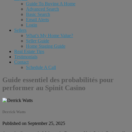
Guide To Buying A Home
Advanced Search
Basic Search
Email Alerts
Login
Sellers
What’s My Home Value?
Seller Guide
Home Staging Guide
Real Estate Tips
Testimonials
Contact
Schedule A Call
Guide essentiel des probabilités pour
performer au Spinit Casino
Derrick Watts
Published on September 25, 2025