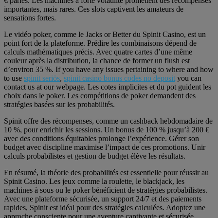
€ pariés. Les machines à forte volatilité promettent des récompenses
importantes, mais rares. Ces slots captivent les amateurs de
sensations fortes.
Le vidéo poker, comme le Jacks or Better du Spinit Casino, est un
point fort de la plateforme. Prédire les combinaisons dépend de
calculs mathématiques précis. Avec quatre cartes d’une même
couleur après la distribution, la chance de former un flush est
d’environ 35 %. If you have any issues pertaining to where and how
to use
spinit seriös
,
spinit casino bonus codes no deposit
you can
contact us at our webpage. Les cotes implicites et du pot guident les
choix dans le poker. Les compétitions de poker demandent des
stratégies basées sur les probabilités.
Spinit offre des récompenses, comme un cashback hebdomadaire de
10 %, pour enrichir les sessions. Un bonus de 100 % jusqu’à 200 €
avec des conditions équitables prolonge l’expérience. Gérer son
budget avec discipline maximise l’impact de ces promotions. Unir
calculs probabilistes et gestion de budget élève les résultats.
En résumé, la théorie des probabilités est essentielle pour réussir au
Spinit Casino. Les jeux comme la roulette, le blackjack, les
machines à sous ou le poker bénéficient de stratégies probabilistes.
Avec une plateforme sécurisée, un support 24/7 et des paiements
rapides, Spinit est idéal pour des stratégies calculées. Adoptez une
approche consciente pour une aventure captivante et sécurisée.