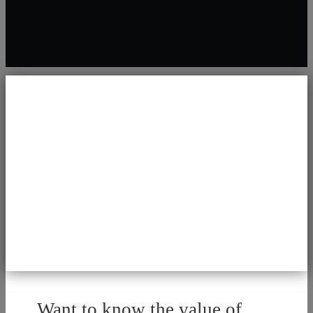
Want to know the value of