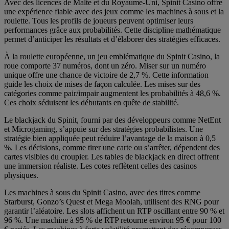
Avec des licences de Malte et du Royaume-Uni, Spinit Casino offre
une expérience fiable avec des jeux comme les machines à sous et la
roulette. Tous les profils de joueurs peuvent optimiser leurs
performances grâce aux probabilités. Cette discipline mathématique
permet d’anticiper les résultats et d’élaborer des stratégies efficaces.
À la roulette européenne, un jeu emblématique du Spinit Casino, la
roue comporte 37 numéros, dont un zéro. Miser sur un numéro
unique offre une chance de victoire de 2,7 %. Cette information
guide les choix de mises de façon calculée. Les mises sur des
catégories comme pair/impair augmentent les probabilités à 48,6 %.
Ces choix séduisent les débutants en quête de stabilité.
Le blackjack du Spinit, fourni par des développeurs comme NetEnt
et Microgaming, s’appuie sur des stratégies probabilistes. Une
stratégie bien appliquée peut réduire l’avantage de la maison à 0,5
%. Les décisions, comme tirer une carte ou s’arrêter, dépendent des
cartes visibles du croupier. Les tables de blackjack en direct offrent
une immersion réaliste. Les cotes reflètent celles des casinos
physiques.
Les machines à sous du Spinit Casino, avec des titres comme
Starburst, Gonzo’s Quest et Mega Moolah, utilisent des RNG pour
garantir l’aléatoire. Les slots affichent un RTP oscillant entre 90 % et
96 %. Une machine à 95 % de RTP retourne environ 95 € pour 100