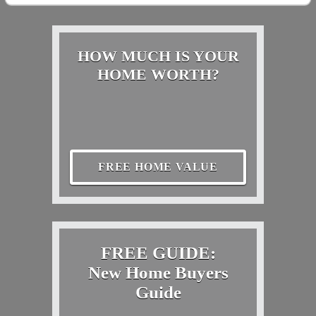
HOW MUCH IS YOUR
HOME WORTH?
FREE HOME VALUE
FREE GUIDE:
New Home Buyers
Guide