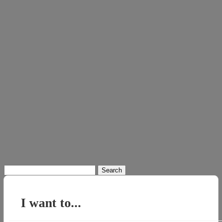
Search
for:
I want to...