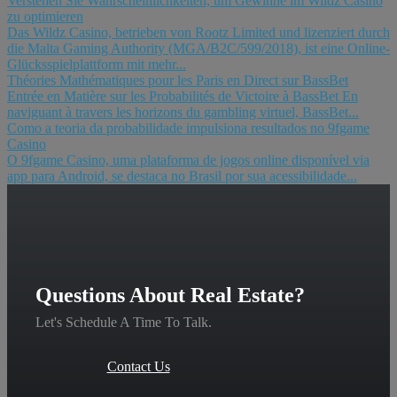
Verstehen Sie Wahrscheinlichkeiten, um Gewinne im Wildz Casino
zu optimieren
Das Wildz Casino, betrieben von Rootz Limited und lizenziert durch
die Malta Gaming Authority (MGA/B2C/599/2018), ist eine Online-
Glücksspielplattform mit mehr...
Théories Mathématiques pour les Paris en Direct sur BassBet
Entrée en Matière sur les Probabilités de Victoire à BassBet En
naviguant à travers les horizons du gambling virtuel, BassBet...
Como a teoria da probabilidade impulsiona resultados no 9fgame
Casino
O 9fgame Casino, uma plataforma de jogos online disponível via
app para Android, se destaca no Brasil por sua acessibilidade...
Questions About Real Estate?
Let's Schedule A Time To Talk.
Contact Us