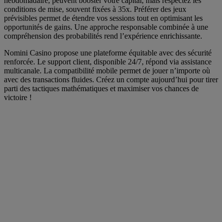
hebdomadaire, peuvent booster votre capital, mais respectez les
conditions de mise, souvent fixées à 35x. Préférer des jeux
prévisibles permet de étendre vos sessions tout en optimisant les
opportunités de gains. Une approche responsable combinée à une
compréhension des probabilités rend l’expérience enrichissante.
Nomini Casino propose une plateforme équitable avec des sécurité
renforcée. Le support client, disponible 24/7, répond via assistance
multicanale. La compatibilité mobile permet de jouer n’importe où
avec des transactions fluides. Créez un compte aujourd’hui pour tirer
parti des tactiques mathématiques et maximiser vos chances de
victoire !