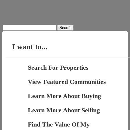
Search
for:
I want to...
Search For Properties
View Featured Communities
Learn More About Buying
Learn More About Selling
Find The Value Of My