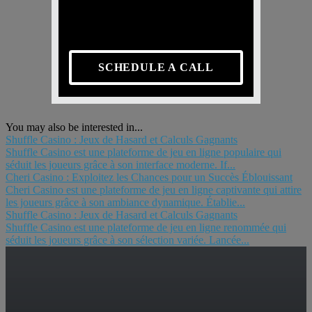
SCHEDULE A CALL
You may also be interested in...
Shuffle Casino : Jeux de Hasard et Calculs Gagnants
Shuffle Casino est une plateforme de jeu en ligne populaire qui
séduit les joueurs grâce à son interface moderne. If...
Cheri Casino : Exploitez les Chances pour un Succès Éblouissant
Cheri Casino est une plateforme de jeu en ligne captivante qui attire
les joueurs grâce à son ambiance dynamique. Établie...
Shuffle Casino : Jeux de Hasard et Calculs Gagnants
Shuffle Casino est une plateforme de jeu en ligne renommée qui
séduit les joueurs grâce à son sélection variée. Lancée...