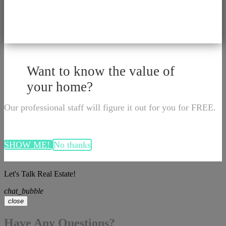
Want to know the value of
your home?
Our professional staff will figure it out for you for FREE.
SHOW ME!
No thanks
Let's Talk Real Estate!
chat_bubble
close
Have Any Questions?