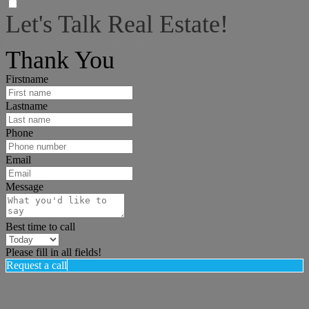
Let's Talk Real Estate!
I can help answer any tough questions you may have.
Thank You
Firstname
Lastname
Phone
Email
Message
Best time to call
Please fill in all fields!
Request a call