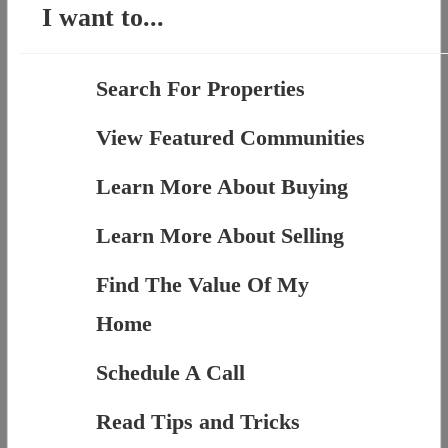
I want to...
Search For Properties
View Featured Communities
Learn More About Buying
Learn More About Selling
Find The Value Of My
Home
Schedule A Call
Read Tips and Tricks