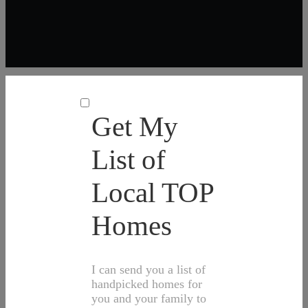
Get My
List of
Local TOP
Homes
I can send you a list of
handpicked homes for
you and your family to