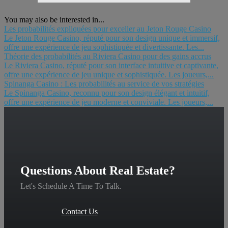
You may also be interested in...
Les probabilités expliquées pour exceller au Jeton Rouge Casino
Le Jeton Rouge Casino, réputé pour son design unique et immersif,
offre une expérience de jeu sophistiquée et divertissante. Les...
Théorie des probabilités au Riviera Casino pour des gains accrus
Le Riviera Casino, réputé pour son interface intuitive et captivante,
offre une expérience de jeu unique et sophistiquée. Les joueurs,...
Spinanga Casino : Les probabilités au service de vos stratégies
Le Spinanga Casino, reconnu pour son design élégant et intuitif,
offre une expérience de jeu moderne et conviviale. Les joueurs,...
Questions About Real Estate?
Let's Schedule A Time To Talk.
Contact Us