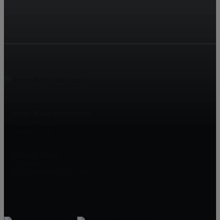
best betting sites for World Cup 2026
Mega Watts Real Estate
15056 W Antioch
Overland Park
Derrick Watts
9132699985
derrick24watts@gmail.com