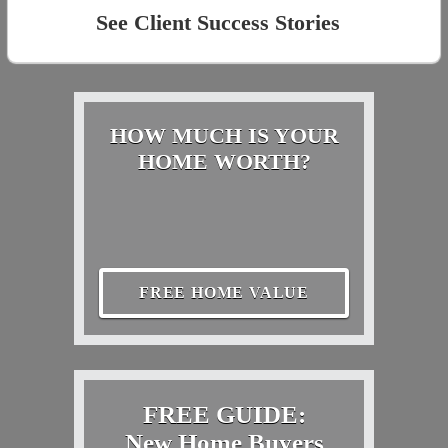
See Client Success Stories
HOW MUCH IS YOUR
HOME WORTH?
FREE HOME VALUE
FREE GUIDE:
New Home Buyers