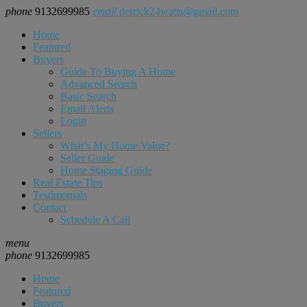
phone
9132699985
email
derrick24watts@gmail.com
Home
Featured
Buyers
Guide To Buying A Home
Advanced Search
Basic Search
Email Alerts
Login
Sellers
What’s My Home Value?
Seller Guide
Home Staging Guide
Real Estate Tips
Testimonials
Contact
Schedule A Call
menu
phone
9132699985
Home
Featured
Buyers