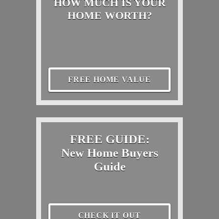
HOW MUCH IS YOUR
HOME WORTH?
FREE HOME VALUE
FREE GUIDE:
New Home Buyers
Guide
CHECK IT OUT