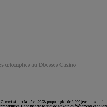
es triomphes au Dbosses Casino
ommission et lancé en 2022, propose plus de 3 000 jeux issus de fou
s probabilistes. Cette matière permet de prévoir les événements et de forg