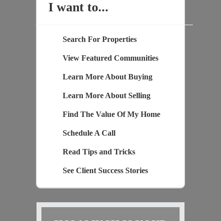
I want to...
Search For Properties
View Featured Communities
Learn More About Buying
Learn More About Selling
Find The Value Of My Home
Schedule A Call
Read Tips and Tricks
See Client Success Stories