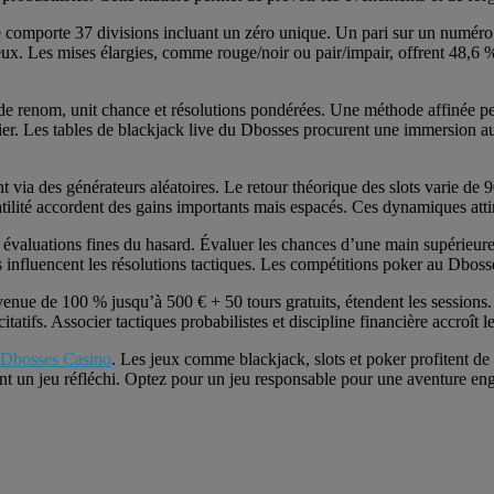
 comporte 37 divisions incluant un zéro unique. Un pari sur un numéro
x. Les mises élargies, comme rouge/noir ou pair/impair, offrent 48,6 % 
de renom, unit chance et résolutions pondérées. Une méthode affinée p
pier. Les tables de blackjack live du Dbosses procurent une immersion a
nt via des générateurs aléatoires. Le retour théorique des slots varie d
ilité accordent des gains importants mais espacés. Ces dynamiques attir
valuations fines du hasard. Évaluer les chances d’une main supérieure es
es influencent les résolutions tactiques. Les compétitions poker au Dbos
nue de 100 % jusqu’à 500 € + 50 tours gratuits, étendent les sessions.
atifs. Associer tactiques probabilistes et discipline financière accroît le
Dbosses Casino
. Les jeux comme blackjack, slots et poker profitent de
nt un jeu réfléchi. Optez pour un jeu responsable pour une aventure eng