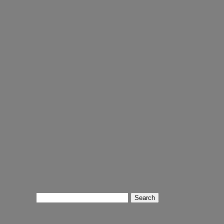
Search
for: