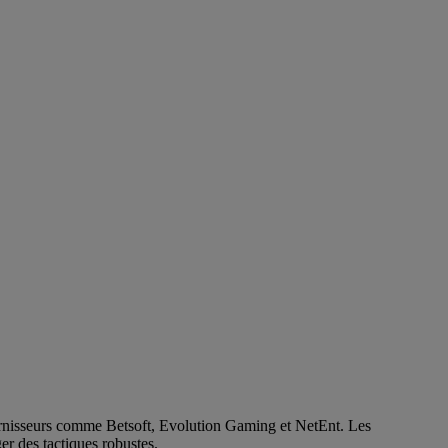
rnisseurs comme Betsoft, Evolution Gaming et NetEnt. Les
er des tactiques robustes.